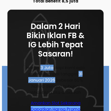
Total benefit 8,5 juta
Dalam 2 Hari
Bikin Iklan FB &
IG Lebih Tepat
Sasaran!
Harga
3 Juta
, tapi kami ada
promo sampai tanggal
31
Januari 2026
sebesar 50%
hanya dengan hubungi
WhastApp kita di bawah
Amankan Slot Sekarang
Dapatkan Harga Promo