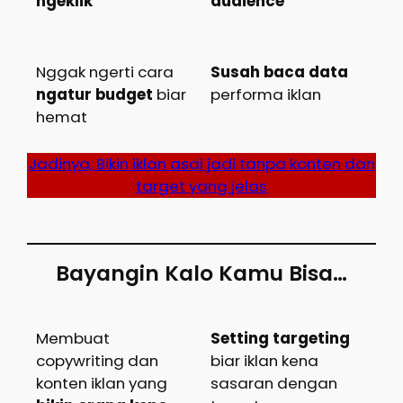
ngeklik
audience
Nggak ngerti cara
Susah baca data
ngatur budget
biar
performa iklan
hemat
Jadinya, Bikin iklan asal jadi tanpa konten dan
target yang jelas
Bayangin Kalo Kamu Bisa…
Membuat
Setting targeting
copywriting dan
biar iklan kena
konten iklan yang
sasaran dengan