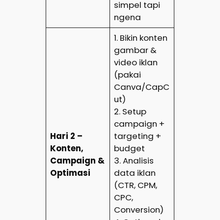
simpel tapi
ngena
1. Bikin konten
gambar &
video iklan
(pakai
Canva/CapC
ut)
2. Setup
campaign +
Hari 2 –
targeting +
Konten,
budget
Campaign &
3. Analisis
Optimasi
data iklan
(CTR, CPM,
CPC,
Conversion)