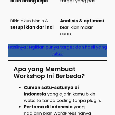
bikin orang kepo
.
target yang pas.
Bikin akun bisnis &
Analisis & optimasi
setup iklan dari nol
biar iklan makin
cuan
Hasilnya : Ngiklan punya target dan hasil yang
jelas
Apa yang Membuat
Workshop Ini Berbeda?
Cuman satu-satunya di
Indonesia
yang ajarin kamu bikin
website tanpa coding tanpa plugin.
Pertama di Indonesia
yang
ngajarin bikin WordPress hanya