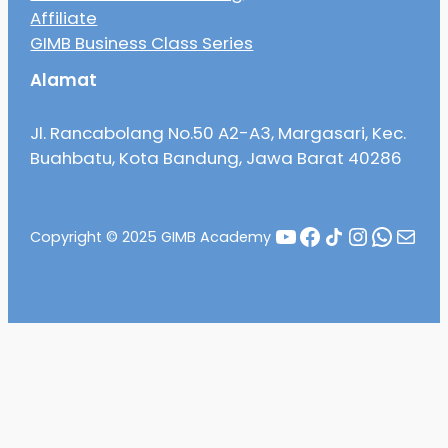
Affiliate
GIMB Business Class Series
Alamat
Jl. Rancabolang No.50 A2-A3, Margasari, Kec.
Buahbatu, Kota Bandung, Jawa Barat 40286
YouTube
Facebook
Share Icon
Instagr
Whats
Mail
Copyright © 2025 GIMB Academy