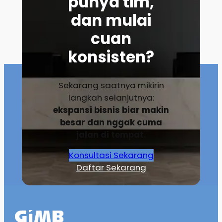
punya tim,
dan mulai
cuan
konsisten?
Sekarang saatnya mikirin
langkah selanjutnya:
ekspansi bisnis biar makin
besar dan nggak cuma
jalan di tempat.
Konsultasi Sekarang
Daftar Sekarang