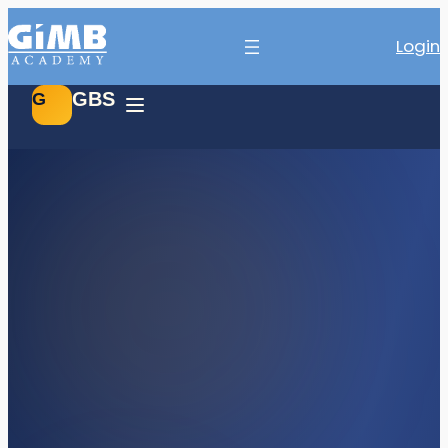
Login
GBS
G