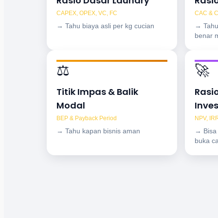
Rasio Dasar Laundry
Rasi
CAPEX, OPEX, VC, FC
CAC & 
→ Tahu biaya asli per kg cucian
→ Tahu
benar 
⚖️
🚀
Titik Impas & Balik
Rasi
Modal
Inves
BEP & Payback Period
NPV, IRR
→ Tahu kapan bisnis aman
→ Bisa 
buka c