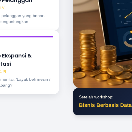
o Pelanggan
CLV
 pelanggan yang benar-
menguntungkan
o Ekspansi &
tasi
, PI
menilai: ‘Layak beli mesin /
abang?’
Setelah workshop:
Bisnis Berbasis Dat