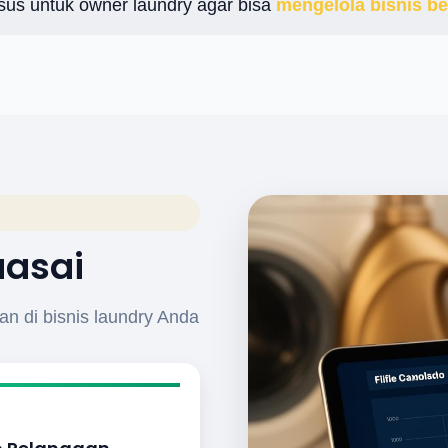
sus untuk owner laundry agar bisa
mengelola bisnis be
uasai
an di bisnis laundry Anda