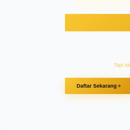
Works
Mesin n
Tapi ak
Daftar Sekarang
Workshop Interaktif
Stu