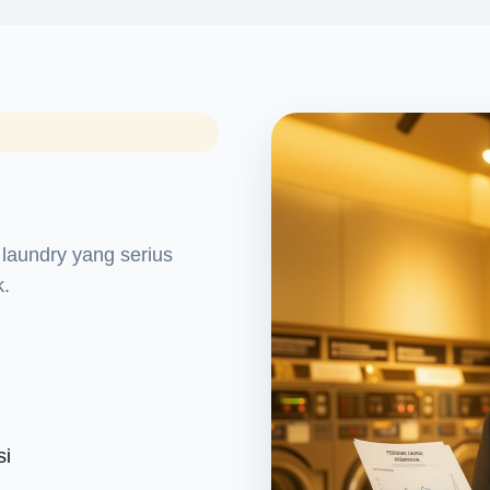
?
 laundry yang serius
k.
si