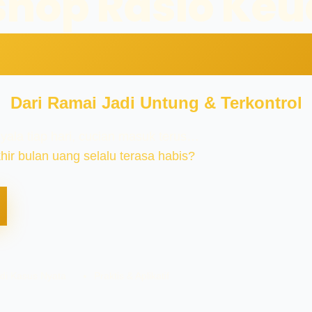
hop Rasio Ke
Bisnis Laundr
Dari Ramai Jadi Untung & Terkontrol
yala tiap hari, cucian masuk terus…
hir bulan uang selalu terasa habis?
di Kasus Nyata
Praktis & Aplikatif