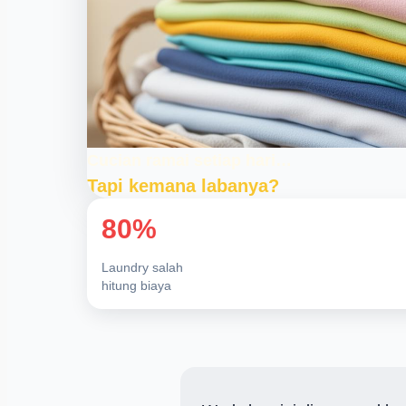
Cucian ramai setiap hari…
Tapi kemana labanya?
80%
Laundry salah
hitung biaya